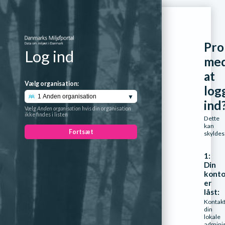
Pro
Log ind
me
at
Vælg organisation:
log
ind
Vælg
Anden organisation
hvis din organisation
ikke findes i listen
Dette
kan
Fortsæt
skyldes
1:
Din
kont
er
låst:
Kontak
din
lokale
adminis